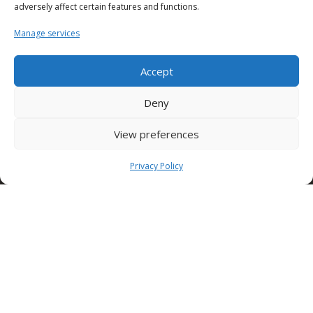
adversely affect certain features and functions.
Contrada Fiorentine
Nusco (Av)
Manage services
83051 ITALY
Tel: +39 0827 1813932
Accept
SEDE TORINO (Edilcomec)
Via Lando Conti, 1
Deny
Nichelino (TO)
10042 ITALY
View preferences
Tel: +39 011 624750
info@edilcomec.it
Privacy Policy
SEDE MILANO
Via Uboldo, 191
Caronno Pertusella (VA)
21042 ITALY
Tel: +39 02 47763744
Condor Gulf DWC LLC