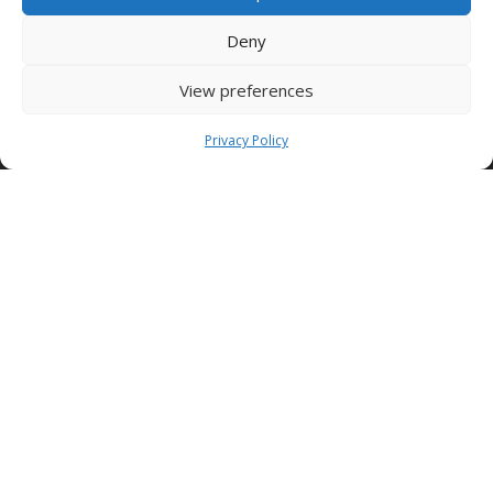
dubai@condorspa.com
Deny
View preferences
CONDOR Afrique
Privacy Policy
Condor Afrique
Tunis road km 9
SFAX – TUNISIA
Tel. +216 95 510 477
condor.magreb@condorspa.com
Condor Skele Cofraje
Autostrada Bucuresti – Pitesti km 13.2 – 077040, Bucarest –
Romania
Tel.
+4.0745.531.817