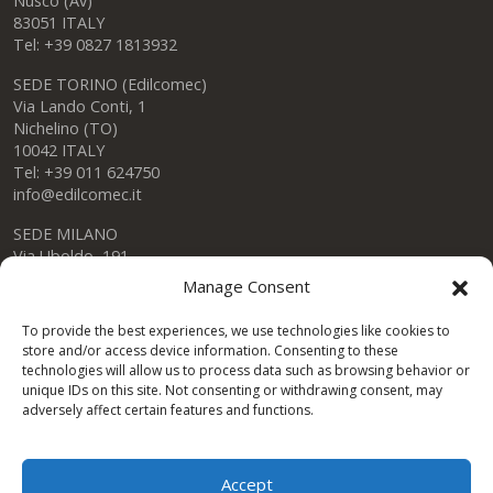
Nusco (Av)
83051 ITALY
Tel: +39 0827 1813932
SEDE TORINO (Edilcomec)
Via Lando Conti, 1
Nichelino (TO)
10042 ITALY
Tel: +39 011 624750
info@edilcomec.it
SEDE MILANO
Via Uboldo, 191
Caronno Pertusella (VA)
Manage Consent
21042 ITALY
Tel: +39 02 47763744
To provide the best experiences, we use technologies like cookies to
store and/or access device information. Consenting to these
technologies will allow us to process data such as browsing behavior or
unique IDs on this site. Not consenting or withdrawing consent, may
adversely affect certain features and functions.
Condor Gulf DWC LLC
One Space Building – Dubai Investment Park
Accept
DUBAI – UAE