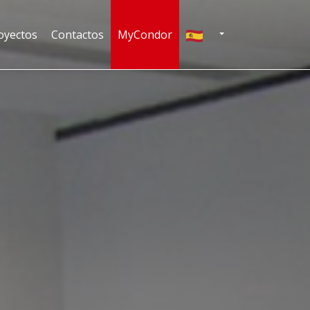
Español
oyectos
Contactos
MyCondor
 DROPDOWN
TOGGLE DROPDOWN