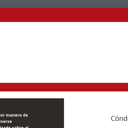
jor manera de
Cóndo
nerse
izado sobre el