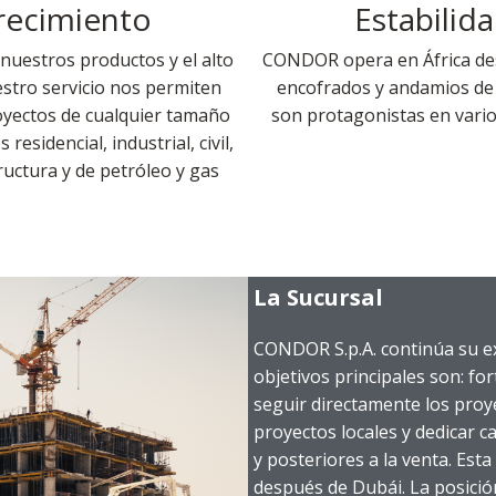
recimiento
Estabilid
 nuestros productos y el alto
CONDOR opera en África de
estro servicio nos permiten
encofrados y andamios de
oyectos de cualquier tamaño
son protagonistas en vario
residencial, industrial, civil,
ructura y de petróleo y gas
La Sucursal
CONDOR S.p.A. continúa su ex
objetivos principales son: fo
seguir directamente los proye
proyectos locales y dedicar c
y posteriores a la venta. Est
después de Dubái. La posició