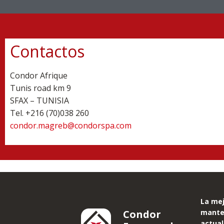
Contactos
Condor Afrique
Tunis road km 9
SFAX – TUNISIA
Tel. +
216 (70)038 260
condor.magreb@condorspa.com
La me
Condor
mante
actual